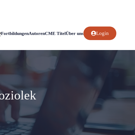
Login
Fortbildungen
Autoren
CME Titel
Über uns
oziolek