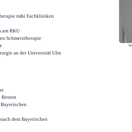
therapie m&i Fachkliniken
lm am RKU
len Schmerztherapie
e
Que
rurgie an der Universität Ulm
na
n Boston
 Bayerischen
 nach dem Bayerischen