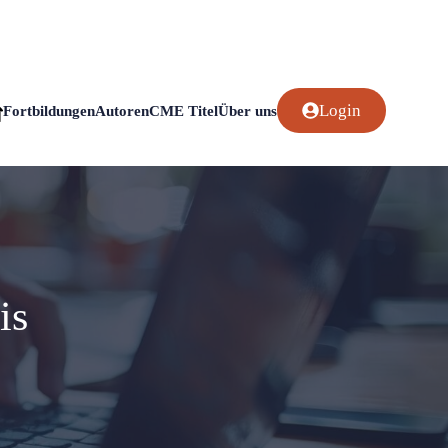
Login
Fortbildungen
Autoren
CME Titel
Über uns
is