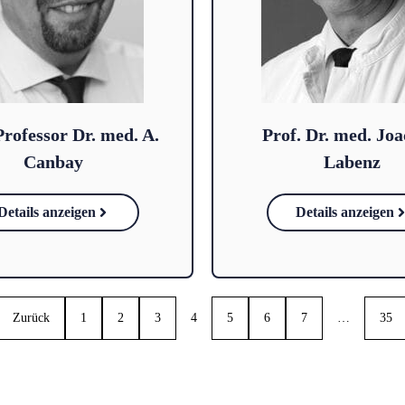
Professor Dr. med. A.
Prof. Dr. med. Jo
Canbay
Labenz
Details anzeigen
Details anzeigen
Zurück
1
2
3
4
5
6
7
…
35