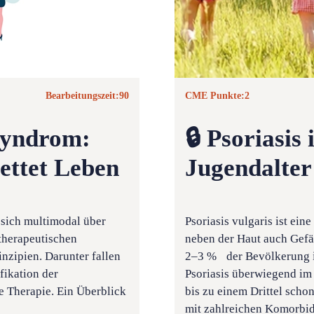
Bearbeitungszeit:
90
CME Punkte:
2
syndrom:
🔒 Psoriasis
ettet Leben
Jugendalter
 sich multimodal über
Psoriasis vulgaris ist ei
 therapeutischen
neben der Haut auch Gefä
nzipien. Darunter fallen
2–3 % der Bevölkerung i
ikation der
Psoriasis überwiegend im E
e Therapie. Ein Überblick
bis zu einem Drittel scho
mit zahlreichen ­Komorbid