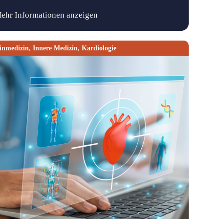
ehr Informationen anzeigen
inmedizin
,
Innere Medizin
,
Kardiologie