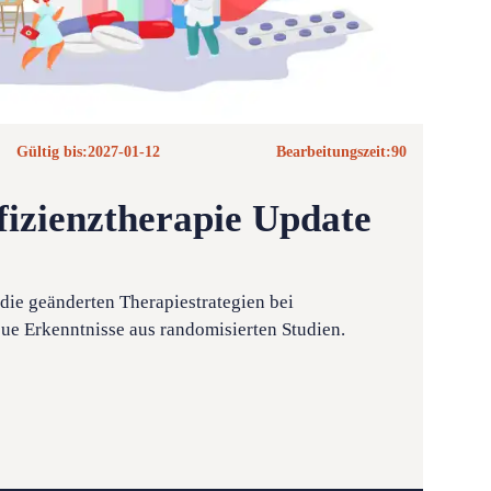
Gültig bis:
2027-01-12
Bearbeitungszeit:
90
ffizienztherapie Update
 die geänderten Therapiestrategien bei
ue Erkenntnisse aus randomisierten Studien.