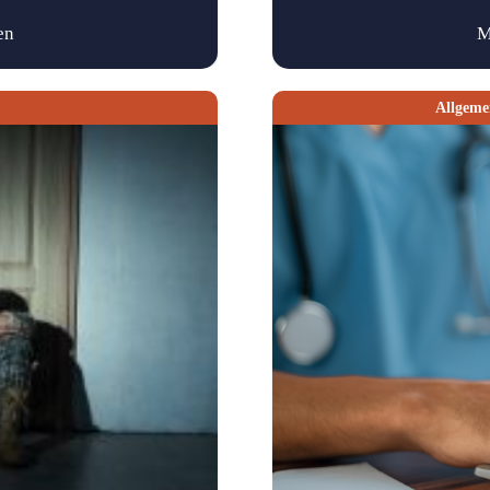
en
M
Allgeme