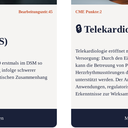
Bearbeitungszeit:
45
CME Punkte:
2
🔒 Telekardi
S)
Telekardiologie eröffnet 
Versorgung: Durch den Ei
0 erstmals im DSM so
kann die Betreuung von P
g infolge schwerer
Herzrhythmusstörungen du
matischen Zusammenhang
unterstützt werden. Der Ar
Anwendungen, regulatori
Erkenntnisse zur Wirksam
en
M