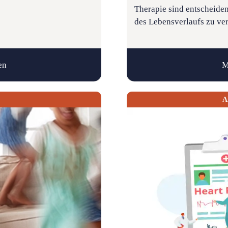
Therapie sind ­entscheid
des Lebensverlaufs zu ve
en
M
A